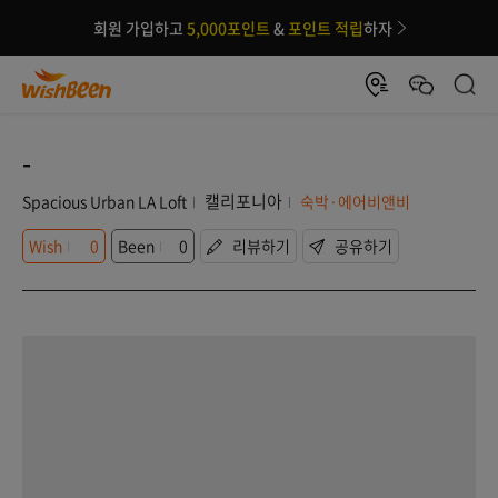
회원 가입하고
5,000포인트
&
포인트 적립
하자
-
캘리포니아
Spacious Urban LA Loft
숙박·에어비앤비
Wish
0
Been
0
리뷰하기
공유하기