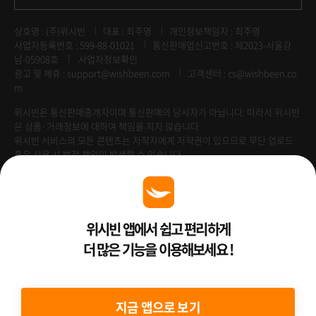
상호명 : (주)위시빈
대표 : 최주영
개인정보책임자 : 최주영
사업자등록번호 : 599-88-01021
통신판매업신고번호 : 제2023-서울강
남-05908호
사업자정보확인
광고 및 제휴 :
support@wishbeen.com
고객센터 : cs@wishbeen.co
m
위시빈은 통신판매중개자이며 통신판매의 당사자가 아닙니다. 따라서 위시빈
은 상품·거래정보에 대하여 책임을 지지 않습니다.
위시빈 서비스의 모든 콘텐츠는 저작자에게 저작권이 있으므로 무단 업로드
혹은 사용 시 법적 책임이 발생할 수 있습니다.
Venture Enterprise
위시빈 앱에서 쉽고 편리하게
더 많은 기능을 이용해보세요 !
2022 ⓒ Better Than WishBeen.
지금 앱으로 보기