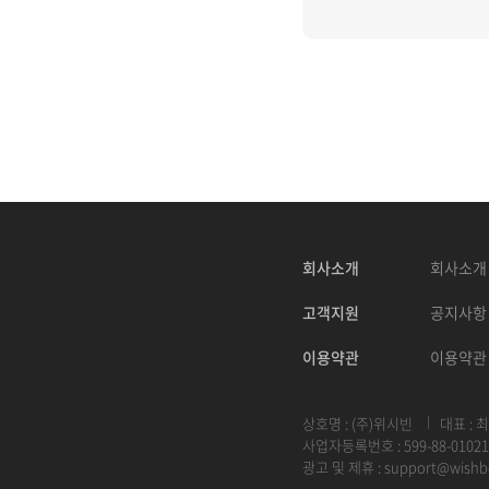
회사소개
회사소개
고객지원
공지사항
이용약관
이용약관
상호명 : (주)위시빈
대표 : 
사업자등록번호 : 599-88-01021
광고 및 제휴 :
support@wishb