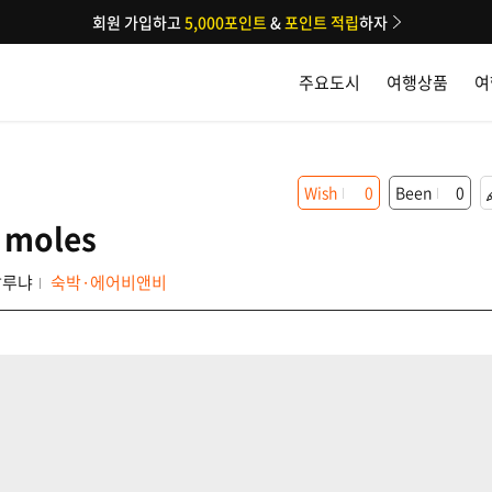
회원 가입하고
5,000포인트
&
포인트 적립
하자
주요도시
여행상품
여
Wish
0
Been
0
s moles
탈루냐
숙박·에어비앤비