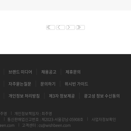
브랜드 미디어
채용공고
제휴문의
자주묻는질문
문의하기
위시빈 가이드
개인정보 처리방침
제3자 정보제공
광고성 정보 수신동의
최주영
개인정보책임자 : 최주영
통신판매업신고번호 : 제2023-서울강남-05908호
사업자정보확인
een.com
고객센터 : cs@wishbeen.com