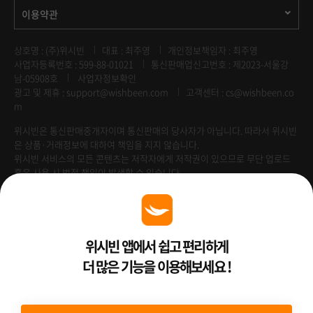
이용약관
상호명 : (주)위시빈
대표 : 최주영
개인정보책임자 : 최주영
사업자등록번호 : 599-88-01021
통신판매업신고번호 : 제2023-서울강
남-05908호
사업자정보확인
광고 및 제휴 :
support@wishbeen.com
고객센터 : cs@wishbeen.co
m
위시빈은 통신판매중개자이며 통신판매의 당사자가 아닙니다. 따라서 위시빈
은 상품·거래정보에 대하여 책임을 지지 않습니다.
위시빈 서비스의 모든 콘텐츠는 저작자에게 저작권이 있으므로 무단 업로드
혹은 사용 시 법적 책임이 발생할 수 있습니다.
Venture Enterprise
위시빈 앱에서 쉽고 편리하게
더 많은 기능을 이용해보세요 !