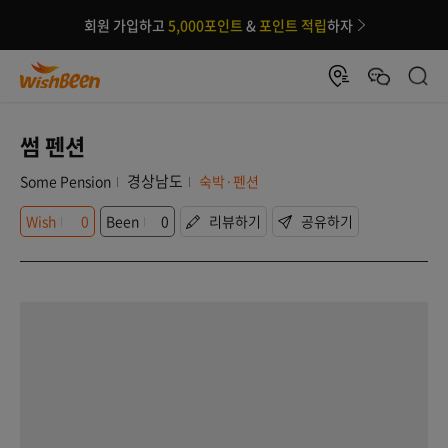
회원 가입하고
5,000포인트
&
포인트 적립
하자
썸 펜션
경상남도
Some Pension
숙박·펜션
Wish
0
Been
0
리뷰하기
공유하기