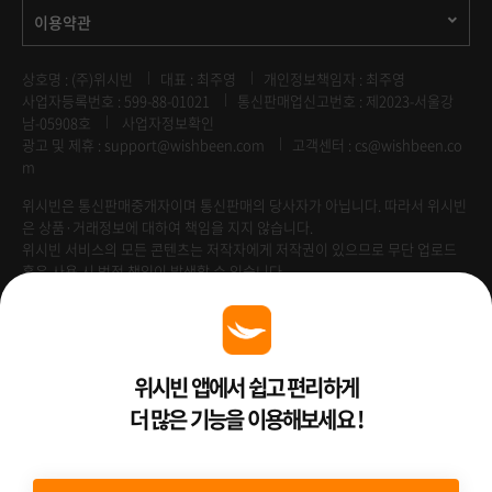
이용약관
상호명 : (주)위시빈
대표 : 최주영
개인정보책임자 : 최주영
사업자등록번호 : 599-88-01021
통신판매업신고번호 : 제2023-서울강
남-05908호
사업자정보확인
광고 및 제휴 :
support@wishbeen.com
고객센터 : cs@wishbeen.co
m
위시빈은 통신판매중개자이며 통신판매의 당사자가 아닙니다. 따라서 위시빈
은 상품·거래정보에 대하여 책임을 지지 않습니다.
위시빈 서비스의 모든 콘텐츠는 저작자에게 저작권이 있으므로 무단 업로드
혹은 사용 시 법적 책임이 발생할 수 있습니다.
Venture Enterprise
위시빈 앱에서 쉽고 편리하게
더 많은 기능을 이용해보세요 !