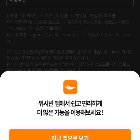
상호명 : (주)위시빈
대표 : 최주영
개인정보책임자 : 최주영
사업자등록번호 : 599-88-01021
통신판매업신고번호 : 제2023-서울강
남-05908호
사업자정보확인
광고 및 제휴 :
support@wishbeen.com
고객센터 : cs@wishbeen.co
m
위시빈은 통신판매중개자이며 통신판매의 당사자가 아닙니다. 따라서 위시빈
은 상품·거래정보에 대하여 책임을 지지 않습니다.
위시빈 서비스의 모든 콘텐츠는 저작자에게 저작권이 있으므로 무단 업로드
혹은 사용 시 법적 책임이 발생할 수 있습니다.
Venture Enterprise
위시빈 앱에서 쉽고 편리하게
더 많은 기능을 이용해보세요 !
2022 ⓒ Better Than WishBeen.
지금 앱으로 보기