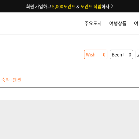
회원 가입하고
5,000포인트
&
포인트 적립
하자
주요도시
여행상품
여
Wish
0
Been
0
숙박·펜션