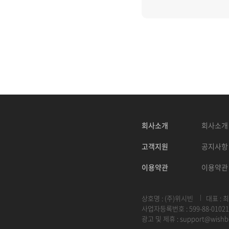
회사소개
회사소개
고객지원
공지사항
이용약관
이용약관
상호명 : (주)위시빈
대표 : 
사업자등록번호 : 599-88-01021
광고 및 제휴 :
support@wishb