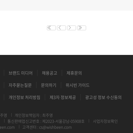
브랜드 미디어
채용공고
제휴문의
자주묻는질문
문의하기
위시빈 가이드
개인정보 처리방침
제3자 정보제공
광고성 정보 수신동의
최주영
개인정보책임자 : 최주영
통신판매업신고번호 : 제2023-서울강남-05908호
사업자정보확인
een.com
고객센터 : cs@wishbeen.com