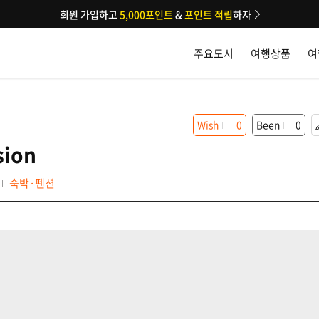
회원 가입하고
5,000포인트
&
포인트 적립
하자
주요도시
여행상품
여
Wish
0
Been
0
sion
숙박·펜션