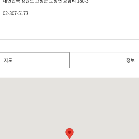
대한민국 강원도 고성군 토성면 교암리 180-3
02-307-5173
지도
정보