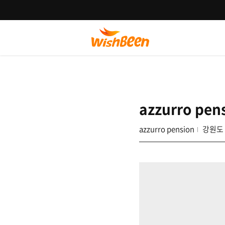
azzurro pen
azzurro pension
강원도