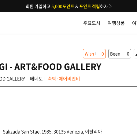
회원 가입하고
5,000포인트
&
포인트 적립
하자
주요도시
여행상품
여
Wish
0
Been
0
GI - ART&FOOD GALLERY
OOD GALLERY
베네토
숙박·에어비앤비
Salizada San Stae, 1985, 30135 Venezia, 이탈리아