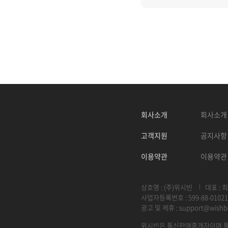
회사소개
회사소개
고객지원
공지사항
이용약관
이용약관
상호명 : (주)위시빈
대표 : 
사업자등록번호 : 599-88-01021
광고 및 제휴 :
support@wishb
위시빈은 통신판매중개자이며 통