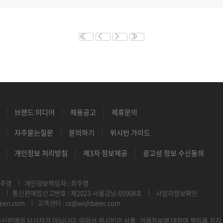
브랜드 미디어
채용공고
제휴문의
자주묻는질문
문의하기
위시빈 가이드
개인정보 처리방침
제3자 정보제공
광고성 정보 수신동의
최주영
개인정보책임자 : 최주영
통신판매업신고번호 : 제2023-서울강남-05908호
사업자정보확인
een.com
고객센터 : cs@wishbeen.com
신판매의 당사자가 아닙니다. 따라서 위시빈은 상품·거래정보에 대하여 책임을 지지