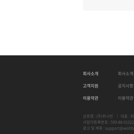
회사소개
회사소개
고객지원
공지사항
이용약관
이용약관
상호명 : (주)위시빈
대표 : 
사업자등록번호 : 599-88-01021
광고 및 제휴 :
support@wishb