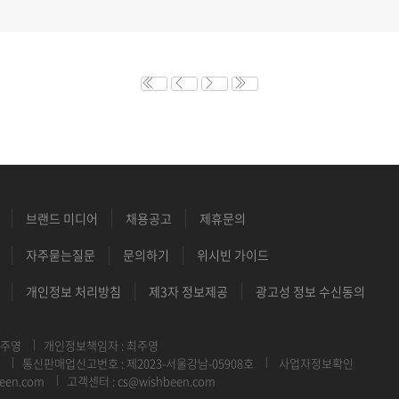
브랜드 미디어
채용공고
제휴문의
자주묻는질문
문의하기
위시빈 가이드
개인정보 처리방침
제3자 정보제공
광고성 정보 수신동의
최주영
개인정보책임자 : 최주영
통신판매업신고번호 : 제2023-서울강남-05908호
사업자정보확인
een.com
고객센터 : cs@wishbeen.com