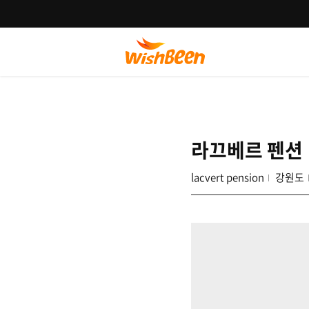
라끄베르 펜션
lacvert pension
강원도