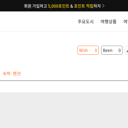
회원 가입하고
5,000포인트
&
포인트 적립
하자
주요도시
여행상품
여
Wish
0
Been
0
숙박·펜션