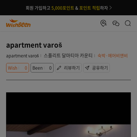
회원 가입하고
5,000포인트
&
포인트 적립
하자
apartment varoš
스플리트 달마티아 카운티
apartment varoš
숙박·에어비앤비
Wish
0
Been
0
리뷰하기
공유하기