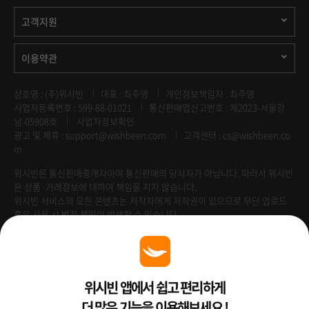
고객지원
이용약관
상호명 : (주)위시빈
대표 : 최주영
개인정보책임자 : 최주영
사업자등록번호 : 599-88-01021
통신판매업신고번호 : 제2023-서울강
남-05908호
사업자정보확인
광고 및 제휴 :
support@wishbeen.com
고객센터 : cs@wishbeen.co
m
위시빈은 통신판매중개자이며 통신판매의 당사자가 아닙니다. 따라서 위시빈
은 상품·거래정보에 대하여 책임을 지지 않습니다.
위시빈 서비스의 모든 콘텐츠는 저작자에게 저작권이 있으므로 무단 업로드
혹은 사용 시 법적 책임이 발생할 수 있습니다.
Venture Enterprise
위시빈 앱에서 쉽고 편리하게
더 많은 기능을 이용해보세요 !