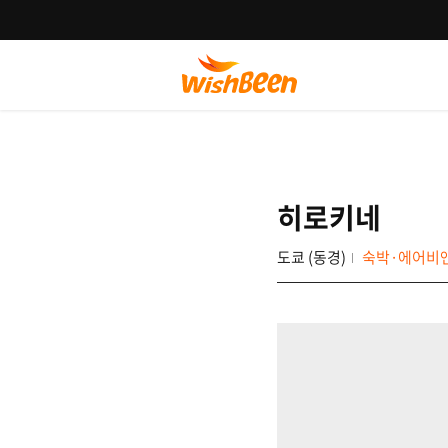
히로키네
도쿄 (동경)
숙박·에어비