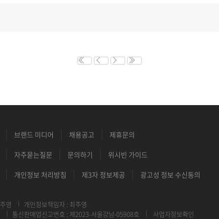
브랜드 미디어
채용공고
제휴문의
자주묻는질문
문의하기
위시빈 가이드
개인정보 처리방침
제3자 정보제공
광고성 정보 수신동의
최주영
개인정보책임자 : 최주영
통신판매업신고번호 : 제2023-서울강남-05908호
사업자정보확인