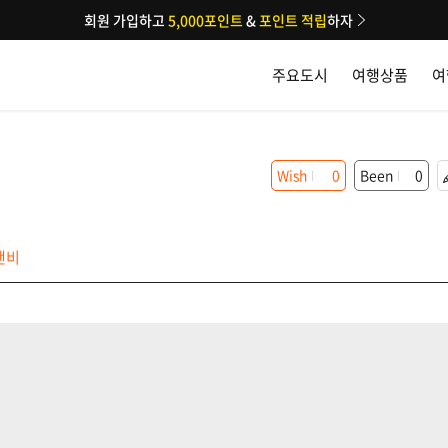
회원 가입하고
5,000포인트
&
포인트 적립
하자
주요도시
여행상품
여
Wish
0
Been
0
앤비