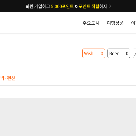
회원 가입하고
5,000포인트
&
포인트 적립
하자
주요도시
여행상품
여
Wish
0
Been
0
박·펜션