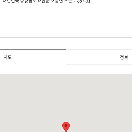
대한민국 충청남도 태안군 소원면 소근로 887-31
지도
정보