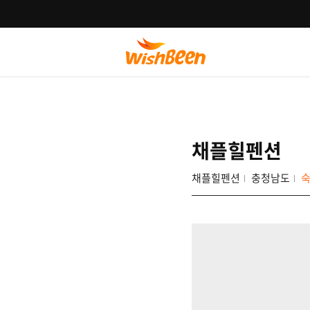
채플힐펜션
채플힐펜션
충청남도
숙