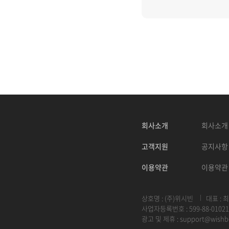
회사소개
회사소개
고객지원
공지사항
이용약관
이용약관
상호명 : (주)위시빈
대표 : 
사업자등록번호 : 599-88-01021
광고 및 제휴 :
support@wishb