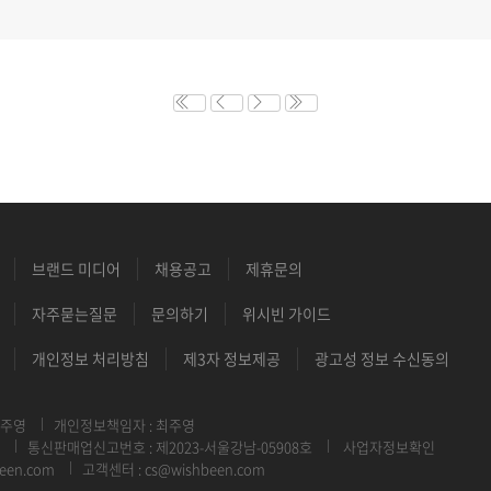
브랜드 미디어
채용공고
제휴문의
자주묻는질문
문의하기
위시빈 가이드
개인정보 처리방침
제3자 정보제공
광고성 정보 수신동의
최주영
개인정보책임자 : 최주영
통신판매업신고번호 : 제2023-서울강남-05908호
사업자정보확인
een.com
고객센터 : cs@wishbeen.com