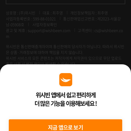
상호명 : (주)위시빈
대표 : 최주영
개인정보책임자 : 최주영
사업자등록번호 : 599-88-01021
통신판매업신고번호 : 제2023-서울강
남-05908호
사업자정보확인
광고 및 제휴 :
support@wishbeen.com
고객센터 : cs@wishbeen.co
m
위시빈은 통신판매중개자이며 통신판매의 당사자가 아닙니다. 따라서 위시빈
은 상품·거래정보에 대하여 책임을 지지 않습니다.
위시빈 서비스의 모든 콘텐츠는 저작자에게 저작권이 있으므로 무단 업로드
혹은 사용 시 법적 책임이 발생할 수 있습니다.
Venture Enterprise
위시빈 앱에서 쉽고 편리하게
더 많은 기능을 이용해보세요 !
2022 ⓒ Better Than WishBeen.
지금 앱으로 보기