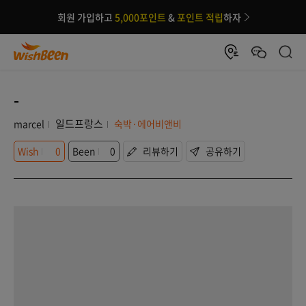
회원 가입하고
5,000포인트
&
포인트 적립
하자
-
일드프랑스
marcel
숙박·에어비앤비
Wish
0
Been
0
리뷰하기
공유하기