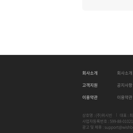
회사소개
회사소개
고객지원
공지사항
이용약관
이용약관
상호명 : (주)위시빈
대표 : 
사업자등록번호 : 599-88-01021
광고 및 제휴 :
support@wishb