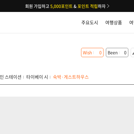
회원 가입하고
5,000포인트
&
포인트 적립
하자
주요도시
여행상품
여
Wish
0
Been
0
메인 스테이션
타이베이 시
숙박·게스트하우스