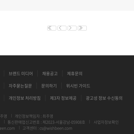
브랜드 미디어
채용공고
제휴문의
자주묻는질문
문의하기
위시빈 가이드
개인정보 처리방침
제3자 정보제공
광고성 정보 수신동의
최주영
개인정보책임자 : 최주영
통신판매업신고번호 : 제2023-서울강남-05908호
사업자정보확인
een.com
고객센터 : cs@wishbeen.com