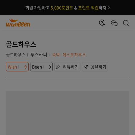
회원 가입하고
5,000포인트
&
포인트 적립
하자
골드하우스
투스카니
골드하우스
숙박·게스트하우스
Wish
0
Been
0
리뷰하기
공유하기