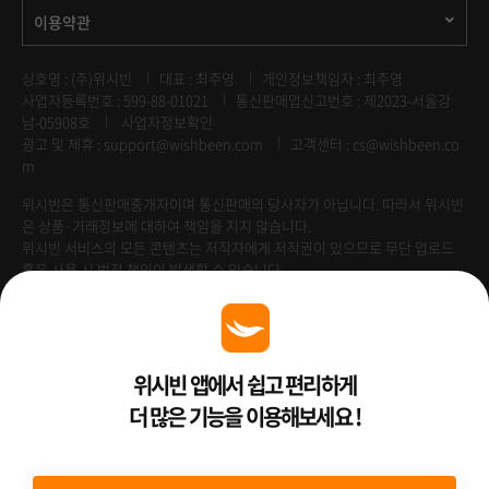
이용약관
상호명 : (주)위시빈
대표 : 최주영
개인정보책임자 : 최주영
사업자등록번호 : 599-88-01021
통신판매업신고번호 : 제2023-서울강
남-05908호
사업자정보확인
광고 및 제휴 :
support@wishbeen.com
고객센터 : cs@wishbeen.co
m
위시빈은 통신판매중개자이며 통신판매의 당사자가 아닙니다. 따라서 위시빈
은 상품·거래정보에 대하여 책임을 지지 않습니다.
위시빈 서비스의 모든 콘텐츠는 저작자에게 저작권이 있으므로 무단 업로드
혹은 사용 시 법적 책임이 발생할 수 있습니다.
Venture Enterprise
위시빈 앱에서 쉽고 편리하게
더 많은 기능을 이용해보세요 !