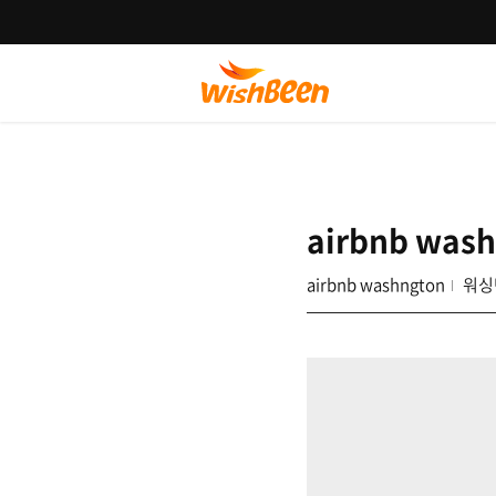
airbnb was
airbnb washngton
워싱