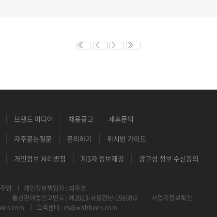
브랜드 미디어
채용공고
제휴문의
자주묻는질문
문의하기
위시빈 가이드
개인정보 처리방침
제3자 정보제공
광고성 정보 수신동의
최주영
개인정보책임자 : 최주영
통신판매업신고번호 : 제2023-서울강남-05908호
사업자정보확인
een.com
고객센터 : cs@wishbeen.com