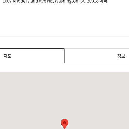
1007 Rhode Island Ave NE, Washington, DC 20018 미국
지도
정보