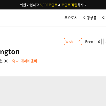
회원 가입하고
5,000포인트
&
포인트 적립
하자
주요도시
여행상품
여
Wish
0
Been
0
hngton
턴 DC
숙박·에어비앤비