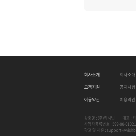
회사소개
회사소개
고객지원
공지사항
이용약관
이용약관
상호명 : (주)위시빈
대표 : 
사업자등록번호 : 599-88-01021
광고 및 제휴 :
support@wishb