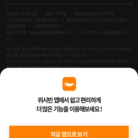
상호명 : (주)위시빈
대표 : 최주영
개인정보책임자 : 최주영
사업자등록번호 : 599-88-01021
통신판매업신고번호 : 제2023-서울강
남-05908호
사업자정보확인
광고 및 제휴 :
support@wishbeen.com
고객센터 : cs@wishbeen.co
m
위시빈은 통신판매중개자이며 통신판매의 당사자가 아닙니다. 따라서 위시빈
은 상품·거래정보에 대하여 책임을 지지 않습니다.
위시빈 서비스의 모든 콘텐츠는 저작자에게 저작권이 있으므로 무단 업로드
혹은 사용 시 법적 책임이 발생할 수 있습니다.
Venture Enterprise
위시빈 앱에서 쉽고 편리하게
더 많은 기능을 이용해보세요 !
2022 ⓒ Better Than WishBeen.
지금 앱으로 보기