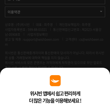
이용약관
상호명 : (주)위시빈
대표 : 최주영
개인정보책임자 : 최주영
사업자등록번호 : 599-88-01021
통신판매업신고번호 : 제2023-서울강
남-05908호
사업자정보확인
광고 및 제휴 :
support@wishbeen.com
고객센터 : cs@wishbeen.co
m
위시빈은 통신판매중개자이며 통신판매의 당사자가 아닙니다. 따라서 위시빈
은 상품·거래정보에 대하여 책임을 지지 않습니다.
위시빈 서비스의 모든 콘텐츠는 저작자에게 저작권이 있으므로 무단 업로드
혹은 사용 시 법적 책임이 발생할 수 있습니다.
Venture Enterprise
위시빈 앱에서 쉽고 편리하게
더 많은 기능을 이용해보세요 !