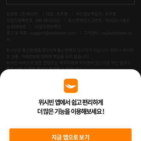
상호명 : (주)위시빈
대표 : 최주영
개인정보책임자 : 최주영
사업자등록번호 : 599-88-01021
통신판매업신고번호 : 제2023-서울강
남-05908호
사업자정보확인
광고 및 제휴 :
support@wishbeen.com
고객센터 : cs@wishbeen.co
m
위시빈은 통신판매중개자이며 통신판매의 당사자가 아닙니다. 따라서 위시빈
은 상품·거래정보에 대하여 책임을 지지 않습니다.
위시빈 서비스의 모든 콘텐츠는 저작자에게 저작권이 있으므로 무단 업로드
혹은 사용 시 법적 책임이 발생할 수 있습니다.
Venture Enterprise
위시빈 앱에서 쉽고 편리하게
더 많은 기능을 이용해보세요 !
2022 ⓒ Better Than WishBeen.
지금 앱으로 보기