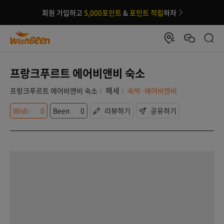
회원 가입하고
5,000포인트
&
포인트 적립
하자
프랑크푸르트 에어비앤비 숙소
헤세
프랑크푸르트 에어비앤비 숙소
숙박·에어비앤비
Wish
0
Been
0
리뷰하기
공유하기