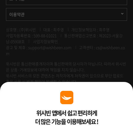
이용약관
상호명 : (주)위시빈
대표 : 최주영
개인정보책임자 : 최주영
사업자등록번호 : 599-88-01021
통신판매업신고번호 : 제2023-서울강
남-05908호
사업자정보확인
광고 및 제휴 :
support@wishbeen.com
고객센터 : cs@wishbeen.co
m
위시빈은 통신판매중개자이며 통신판매의 당사자가 아닙니다. 따라서 위시빈
은 상품·거래정보에 대하여 책임을 지지 않습니다.
위시빈 서비스의 모든 콘텐츠는 저작자에게 저작권이 있으므로 무단 업로드
혹은 사용 시 법적 책임이 발생할 수 있습니다.
Venture Enterprise
위시빈 앱에서 쉽고 편리하게
더 많은 기능을 이용해보세요 !