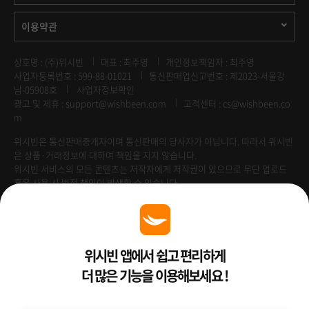
이용약관
상호명 : (주)위시빈
대표 : 최주영
개인정보책임자 : 최주영
사업자등록번호 : 599-88-01021
통신판매업신고번호 : 제2023-서울강
남-05908호
사업자정보확인
광고 및 제휴 :
support@wishbeen.com
고객센터 : cs@wishbeen.co
m
위시빈은 통신판매중개자이며 통신판매의 당사자가 아닙니다. 따라서 위시빈
은 상품·거래정보에 대하여 책임을 지지 않습니다.
위시빈 서비스의 모든 콘텐츠는 저작자에게 저작권이 있으므로 무단 업로드
혹은 사용 시 법적 책임이 발생할 수 있습니다.
Venture Enterprise
위시빈 앱에서 쉽고 편리하게
더 많은 기능을 이용해보세요 !