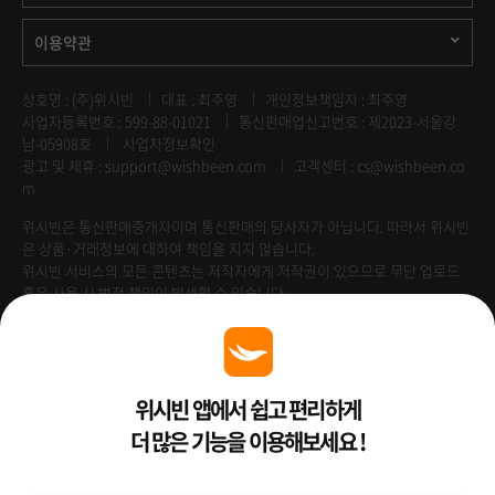
이용약관
상호명 : (주)위시빈
대표 : 최주영
개인정보책임자 : 최주영
사업자등록번호 : 599-88-01021
통신판매업신고번호 : 제2023-서울강
남-05908호
사업자정보확인
광고 및 제휴 :
support@wishbeen.com
고객센터 : cs@wishbeen.co
m
위시빈은 통신판매중개자이며 통신판매의 당사자가 아닙니다. 따라서 위시빈
은 상품·거래정보에 대하여 책임을 지지 않습니다.
위시빈 서비스의 모든 콘텐츠는 저작자에게 저작권이 있으므로 무단 업로드
혹은 사용 시 법적 책임이 발생할 수 있습니다.
Venture Enterprise
위시빈 앱에서 쉽고 편리하게
더 많은 기능을 이용해보세요 !