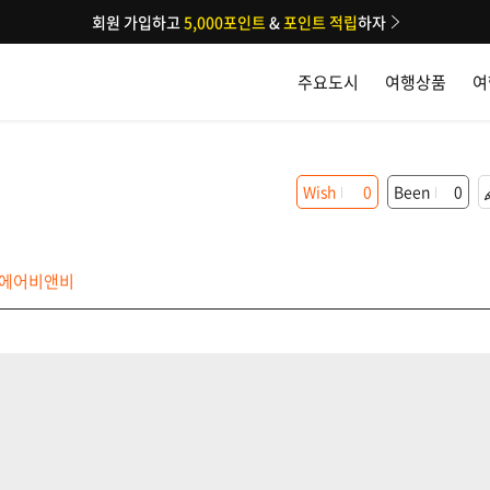
회원 가입하고
5,000포인트
&
포인트 적립
하자
주요도시
여행상품
여
Wish
0
Been
0
에어비앤비