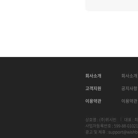
회사소개
회사소개
고객지원
공지사항
이용약관
이용약관
상호명 : (주)위시빈
대표 : 
사업자등록번호 : 599-88-01021
광고 및 제휴 :
support@wishb