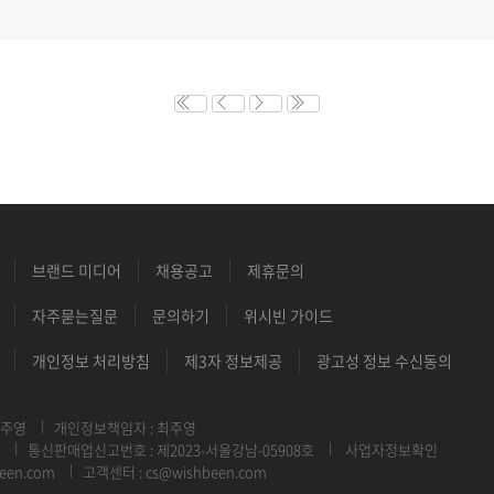
브랜드 미디어
채용공고
제휴문의
자주묻는질문
문의하기
위시빈 가이드
개인정보 처리방침
제3자 정보제공
광고성 정보 수신동의
최주영
개인정보책임자 : 최주영
통신판매업신고번호 : 제2023-서울강남-05908호
사업자정보확인
een.com
고객센터 : cs@wishbeen.com