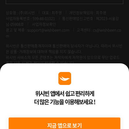
상호명 : (주)위시빈
대표 : 최주영
개인정보책임자 : 최주영
사업자등록번호 : 599-88-01021
통신판매업신고번호 : 제2023-서울강
남-05908호
사업자정보확인
광고 및 제휴 :
support@wishbeen.com
고객센터 : cs@wishbeen.co
m
위시빈은 통신판매중개자이며 통신판매의 당사자가 아닙니다. 따라서 위시빈
은 상품·거래정보에 대하여 책임을 지지 않습니다.
위시빈 서비스의 모든 콘텐츠는 저작자에게 저작권이 있으므로 무단 업로드
혹은 사용 시 법적 책임이 발생할 수 있습니다.
Venture Enterprise
위시빈 앱에서 쉽고 편리하게
더 많은 기능을 이용해보세요 !
2022 ⓒ Better Than WishBeen.
지금 앱으로 보기