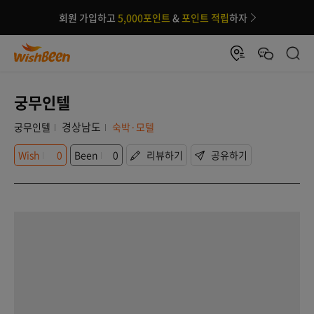
회원 가입하고
5,000포인트
&
포인트 적립
하자
궁무인텔
경상남도
궁무인텔
숙박·모텔
Wish
0
Been
0
리뷰하기
공유하기