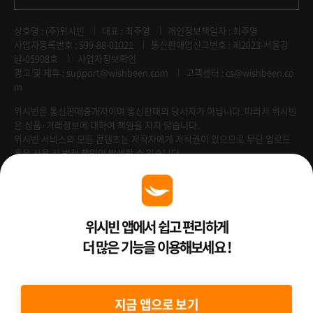
상호명 : (주)위시빈
대표 : 최주영
개인정보책임자 : 최주영
사업자등록번호 : 599-88-01021
통신판매업신고번호 : 제2023-서울강
남-05908호
사업자정보확인
광고 및 제휴 :
support@wishbeen.com
고객센터 : cs@wishbeen.co
m
위시빈은 통신판매중개자이며 통신판매의 당사자가 아닙니다. 따라서 위시빈
은 상품·거래정보에 대하여 책임을 지지 않습니다.
위시빈 서비스의 모든 콘텐츠는 저작자에게 저작권이 있으므로 무단 업로드
혹은 사용 시 법적 책임이 발생할 수 있습니다.
Venture Enterprise
위시빈 앱에서 쉽고 편리하게
더 많은 기능을 이용해보세요 !
2022 ⓒ Better Than WishBeen.
지금 앱으로 보기