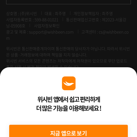
상호명 : (주)위시빈
대표 : 최주영
개인정보책임자 : 최주영
사업자등록번호 : 599-88-01021
통신판매업신고번호 : 제2023-서울강
남-05908호
사업자정보확인
광고 및 제휴 :
support@wishbeen.com
고객센터 : cs@wishbeen.co
m
위시빈은 통신판매중개자이며 통신판매의 당사자가 아닙니다. 따라서 위시빈
은 상품·거래정보에 대하여 책임을 지지 않습니다.
위시빈 서비스의 모든 콘텐츠는 저작자에게 저작권이 있으므로 무단 업로드
혹은 사용 시 법적 책임이 발생할 수 있습니다.
Venture Enterprise
위시빈 앱에서 쉽고 편리하게
더 많은 기능을 이용해보세요 !
2022 ⓒ Better Than WishBeen.
지금 앱으로 보기