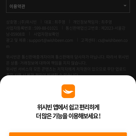
이용약관
상호명 : (주)위시빈
대표 : 최주영
개인정보책임자 : 최주영
사업자등록번호 : 599-88-01021
통신판매업신고번호 : 제2023-서울강
남-05908호
사업자정보확인
광고 및 제휴 :
support@wishbeen.com
고객센터 : cs@wishbeen.co
m
위시빈은 통신판매중개자이며 통신판매의 당사자가 아닙니다. 따라서 위시빈
은 상품·거래정보에 대하여 책임을 지지 않습니다.
위시빈 서비스의 모든 콘텐츠는 저작자에게 저작권이 있으므로 무단 업로드
혹은 사용 시 법적 책임이 발생할 수 있습니다.
Venture Enterprise
위시빈 앱에서 쉽고 편리하게
더 많은 기능을 이용해보세요 !