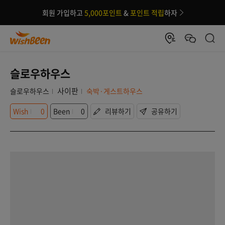
회원 가입하고
5,000포인트
&
포인트 적립
하자
슬로우하우스
사이판
슬로우하우스
숙박·게스트하우스
Wish
0
Been
0
리뷰하기
공유하기