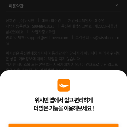
이용약관
상호명 : (주)위시빈
대표 : 최주영
개인정보책임자 : 최주영
사업자등록번호 : 599-88-01021
통신판매업신고번호 : 제2023-서울강
남-05908호
사업자정보확인
광고 및 제휴 :
support@wishbeen.com
고객센터 : cs@wishbeen.co
m
위시빈은 통신판매중개자이며 통신판매의 당사자가 아닙니다. 따라서 위시빈
은 상품·거래정보에 대하여 책임을 지지 않습니다.
위시빈 서비스의 모든 콘텐츠는 저작자에게 저작권이 있으므로 무단 업로드
혹은 사용 시 법적 책임이 발생할 수 있습니다.
Venture Enterprise
위시빈 앱에서 쉽고 편리하게
더 많은 기능을 이용해보세요 !