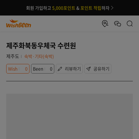
회원 가입하고
5,000포인트
&
포인트 적립
하자
제주화북동우체국 수련원
제주도
숙박·기타(숙박)
Wish
0
Been
0
리뷰하기
공유하기