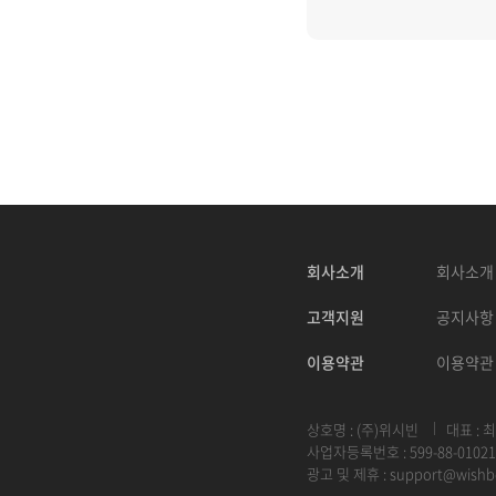
회사소개
회사소개
고객지원
공지사항
이용약관
이용약관
상호명 : (주)위시빈
대표 : 
사업자등록번호 : 599-88-01021
광고 및 제휴 :
support@wishb