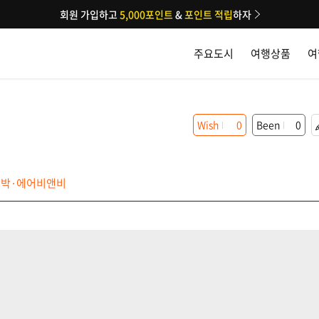
회원 가입하고
5,000포인트
&
포인트 적립
하자
주요도시
여행상품
여
Wish
0
Been
0
박·에어비앤비