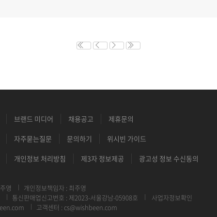
브랜드 미디어
채용공고
제휴문의
자주묻는질문
문의하기
위시빈 가이드
개인정보 처리방침
제3자 정보제공
광고성 정보 수신동의
최주영
개인정보책임자 : 최주영
통신판매업신고번호 : 제2023-서울강남-05908호
사업자정보확인
een.com
고객센터 : cs@wishbeen.com