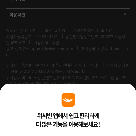
이용약관
상호명 : (주)위시빈
대표 : 최주영
개인정보책임자 : 최주영
사업자등록번호 : 599-88-01021
통신판매업신고번호 : 제2023-서울강
남-05908호
사업자정보확인
광고 및 제휴 :
support@wishbeen.com
고객센터 : cs@wishbeen.co
m
위시빈은 통신판매중개자이며 통신판매의 당사자가 아닙니다. 따라서 위시빈
은 상품·거래정보에 대하여 책임을 지지 않습니다.
위시빈 서비스의 모든 콘텐츠는 저작자에게 저작권이 있으므로 무단 업로드
혹은 사용 시 법적 책임이 발생할 수 있습니다.
Venture Enterprise
위시빈 앱에서 쉽고 편리하게
더 많은 기능을 이용해보세요 !