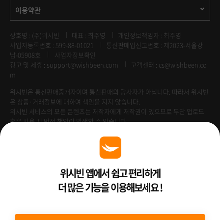
이용약관
상호명 : (주)위시빈
대표 : 최주영
개인정보책임자 : 최주영
사업자등록번호 : 599-88-01021
통신판매업신고번호 : 제2023-서울강
남-05908호
사업자정보확인
광고 및 제휴 :
support@wishbeen.com
고객센터 : cs@wishbeen.co
m
위시빈은 통신판매중개자이며 통신판매의 당사자가 아닙니다. 따라서 위시빈
은 상품·거래정보에 대하여 책임을 지지 않습니다.
위시빈 서비스의 모든 콘텐츠는 저작자에게 저작권이 있으므로 무단 업로드
혹은 사용 시 법적 책임이 발생할 수 있습니다.
Venture Enterprise
위시빈 앱에서 쉽고 편리하게
더 많은 기능을 이용해보세요 !