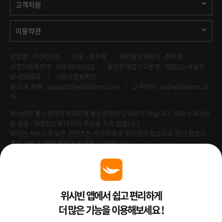
고객지원
이용약관
상호명 : (주)위시빈
대표 : 최주영
개인정보책임자 : 최주영
사업자등록번호 : 599-88-01021
통신판매업신고번호 : 제2023-서울강
남-05908호
사업자정보확인
광고 및 제휴 :
support@wishbeen.com
고객센터 : cs@wishbeen.co
m
위시빈은 통신판매중개자이며 통신판매의 당사자가 아닙니다. 따라서 위시빈
은 상품·거래정보에 대하여 책임을 지지 않습니다.
위시빈 서비스의 모든 콘텐츠는 저작자에게 저작권이 있으므로 무단 업로드
혹은 사용 시 법적 책임이 발생할 수 있습니다.
Venture Enterprise
위시빈 앱에서 쉽고 편리하게
더 많은 기능을 이용해보세요 !