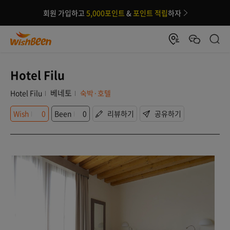
회원 가입하고
5,000포인트
&
포인트 적립
하자
Hotel Filu
베네토
Hotel Filu
숙박·호텔
Wish
0
Been
0
리뷰하기
공유하기