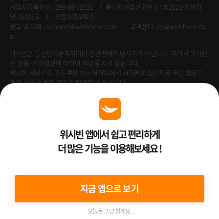
사업자등록번호 : 599-88-01021
통신판매업신고번호 : 제2023-서울강
남-05908호
사업자정보확인
광고 및 제휴 :
support@wishbeen.com
고객센터 : cs@wishbeen.co
m
위시빈은 통신판매중개자이며 통신판매의 당사자가 아닙니다. 따라서 위시빈
은 상품·거래정보에 대하여 책임을 지지 않습니다.
위시빈 서비스의 모든 콘텐츠는 저작자에게 저작권이 있으므로 무단 업로드
혹은 사용 시 법적 책임이 발생할 수 있습니다.
Venture Enterprise
위시빈 앱에서 쉽고 편리하게
더 많은 기능을 이용해보세요 !
2022 ⓒ Better Than WishBeen.
지금 앱으로 보기
오늘은 그냥 볼게요.