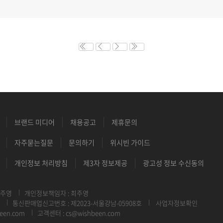
브랜드 미디어
채용공고
제휴문의
자주묻는질문
문의하기
위시빈 가이드
개인정보 처리방침
제3자 정보제공
광고성 정보 수신동의
최주영
개인정보책임자 : 최주영
통신판매업신고번호 : 제2023-서울강남-05908호
사업자정보확인
een.com
고객센터 : cs@wishbeen.com