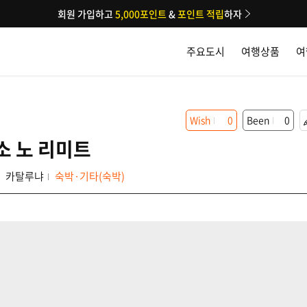
회원 가입하고
5,000포인트
&
포인트 적립
하자
주요도시
여행상품
여
Wish
0
Been
0
소 노 리미트
카탈루냐
숙박·기타(숙박)