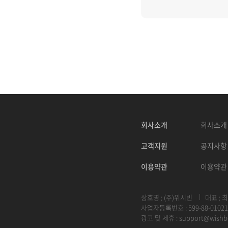
회사소개
회사소개
고객지원
공지사항
이용약관
이용약관
상호명 : (주)위시빈
대표 : 
사업자등록번호 : 599-88-01021
광고 및 제휴 :
support@wishb