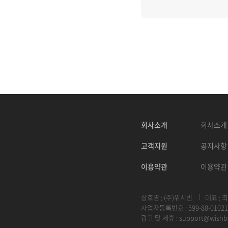
회사소개
회사소개
고객지원
공지사항
이용약관
이용약관
상호명 : (주)위시빈
대표 : 
사업자등록번호 : 599-88-01021
광고 및 제휴 :
support@wishb