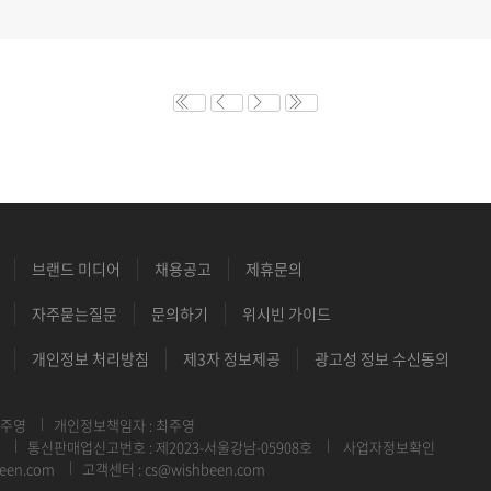
브랜드 미디어
채용공고
제휴문의
자주묻는질문
문의하기
위시빈 가이드
개인정보 처리방침
제3자 정보제공
광고성 정보 수신동의
최주영
개인정보책임자 : 최주영
통신판매업신고번호 : 제2023-서울강남-05908호
사업자정보확인
een.com
고객센터 : cs@wishbeen.com