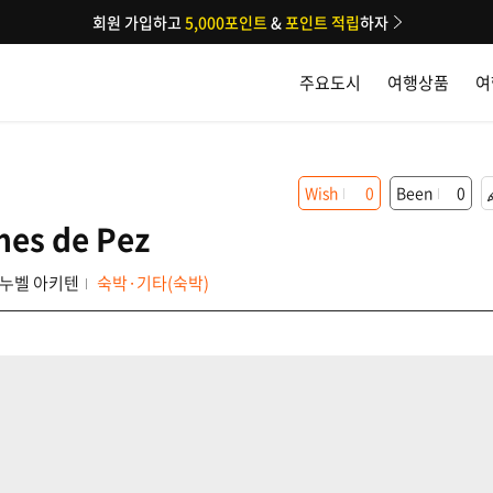
회원 가입하고
5,000포인트
&
포인트 적립
하자
주요도시
여행상품
여
Wish
0
Been
0
es de Pez
누벨 아키텐
숙박·기타(숙박)