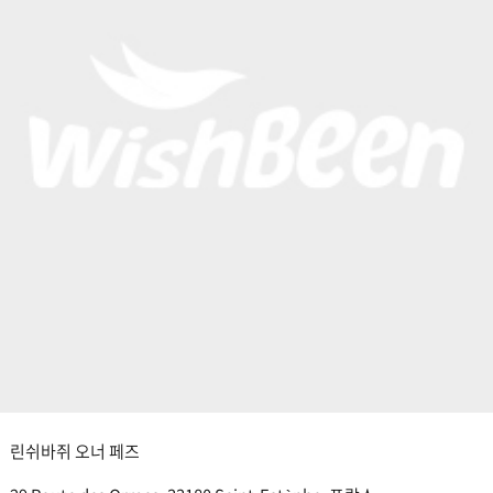
린쉬바쥐 오너 페즈