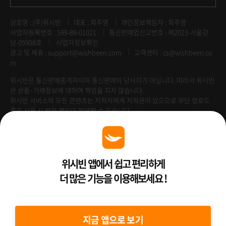
상호명 : (주)위시빈
대표 : 최주영
개인정보책임자 : 최주영
사업자등록번호 : 599-88-01021
통신판매업신고번호 : 제2023-서울강
남-05908호
사업자정보확인
광고 및 제휴 :
support@wishbeen.com
고객센터 : cs@wishbeen.co
m
위시빈은 통신판매중개자이며 통신판매의 당사자가 아닙니다. 따라서 위시빈
은 상품·거래정보에 대하여 책임을 지지 않습니다.
위시빈 서비스의 모든 콘텐츠는 저작자에게 저작권이 있으므로 무단 업로드
혹은 사용 시 법적 책임이 발생할 수 있습니다.
Venture Enterprise
위시빈 앱에서 쉽고 편리하게
더 많은 기능을 이용해보세요 !
2022 ⓒ Better Than WishBeen.
지금 앱으로 보기