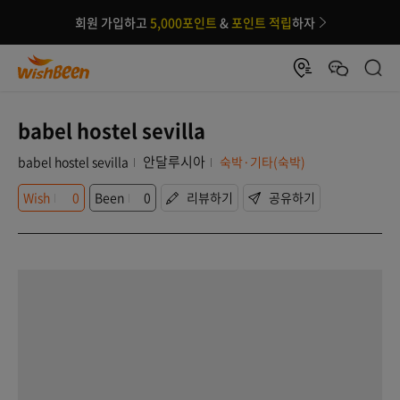
회원 가입하고
5,000포인트
&
포인트 적립
하자
babel hostel sevilla
안달루시아
babel hostel sevilla
숙박·기타(숙박)
Wish
0
Been
0
리뷰하기
공유하기