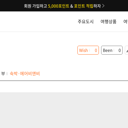
회원 가입하고
5,000포인트
&
포인트 적립
하자
주요도시
여행상품
여
Wish
0
Been
0
 부
숙박·에어비앤비