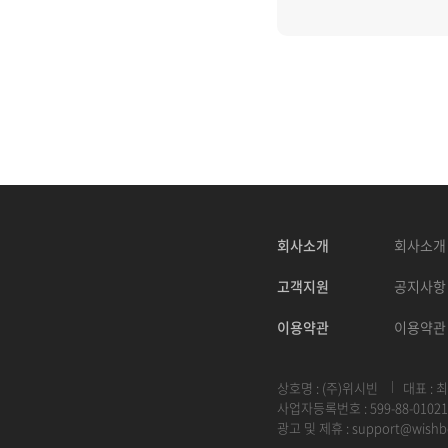
회사소개
회사소개
고객지원
공지사항
이용약관
이용약관
상호명 : (주)위시빈
대표 : 
사업자등록번호 : 599-88-01021
광고 및 제휴 :
support@wishb