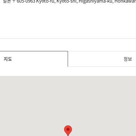
일본 〒605-0963 Kyōto-fu, Kyōto-shi, Higashiyama-ku, Honkaw
지도
정보