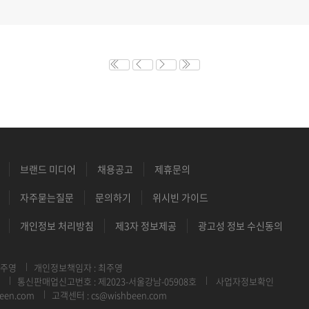
브랜드 미디어
채용공고
제휴문의
자주묻는질문
문의하기
위시빈 가이드
개인정보 처리방침
제3자 정보제공
광고성 정보 수신동의
최주영
개인정보책임자 : 최주영
통신판매업신고번호 : 제2023-서울강남-05908호
사업자정보확인
een.com
고객센터 : cs@wishbeen.com