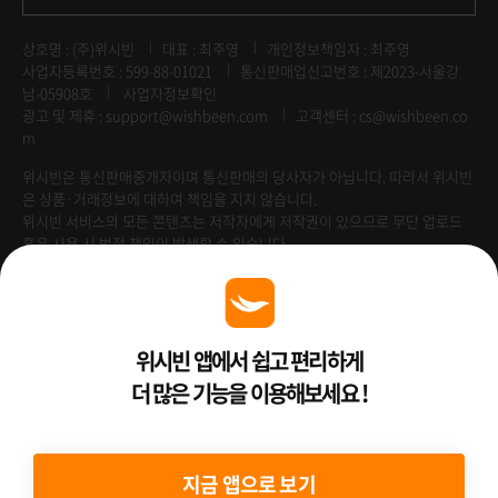
상호명 : (주)위시빈
대표 : 최주영
개인정보책임자 : 최주영
사업자등록번호 : 599-88-01021
통신판매업신고번호 : 제2023-서울강
남-05908호
사업자정보확인
광고 및 제휴 :
support@wishbeen.com
고객센터 : cs@wishbeen.co
m
위시빈은 통신판매중개자이며 통신판매의 당사자가 아닙니다. 따라서 위시빈
은 상품·거래정보에 대하여 책임을 지지 않습니다.
위시빈 서비스의 모든 콘텐츠는 저작자에게 저작권이 있으므로 무단 업로드
혹은 사용 시 법적 책임이 발생할 수 있습니다.
Venture Enterprise
위시빈 앱에서 쉽고 편리하게
더 많은 기능을 이용해보세요 !
2022 ⓒ Better Than WishBeen.
지금 앱으로 보기