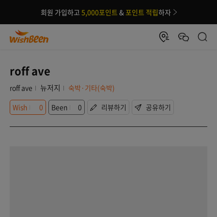
회원 가입하고
5,000포인트
&
포인트 적립
하자
roff ave
뉴저지
roff ave
숙박·기타(숙박)
Wish
0
Been
0
리뷰하기
공유하기