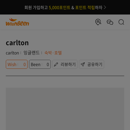
회원 가입하고
5,000포인트
&
포인트 적립
하자
carlton
잉글랜드
carlton
숙박·호텔
Wish
0
Been
0
리뷰하기
공유하기