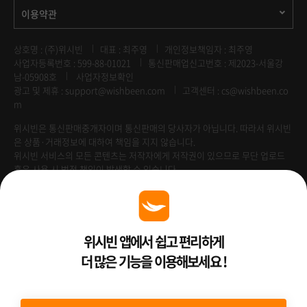
이용약관
상호명 : (주)위시빈
대표 : 최주영
개인정보책임자 : 최주영
사업자등록번호 : 599-88-01021
통신판매업신고번호 : 제2023-서울강
남-05908호
사업자정보확인
광고 및 제휴 :
support@wishbeen.com
고객센터 : cs@wishbeen.co
m
위시빈은 통신판매중개자이며 통신판매의 당사자가 아닙니다. 따라서 위시빈
은 상품·거래정보에 대하여 책임을 지지 않습니다.
위시빈 서비스의 모든 콘텐츠는 저작자에게 저작권이 있으므로 무단 업로드
혹은 사용 시 법적 책임이 발생할 수 있습니다.
Venture Enterprise
위시빈 앱에서 쉽고 편리하게
더 많은 기능을 이용해보세요 !