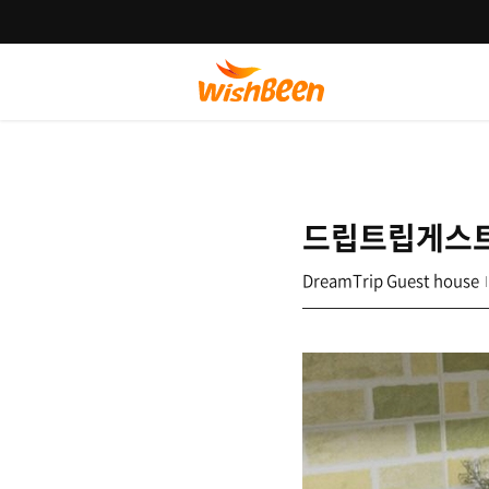
드립트립게스
DreamTrip Guest house