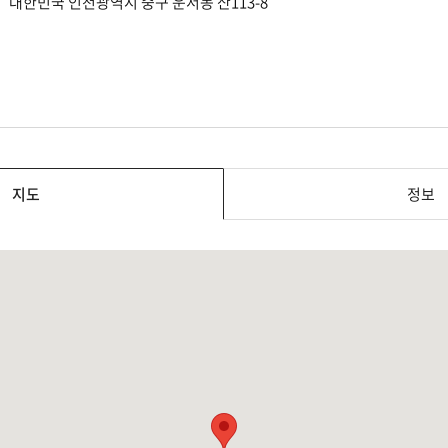
대한민국 인천광역시 중구 운서동 산113-8
지도
정보