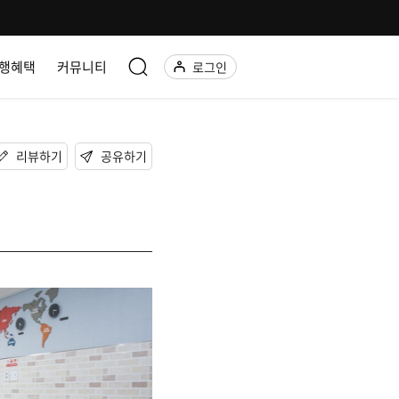
행혜택
커뮤니티
로그인
리뷰하기
공유하기