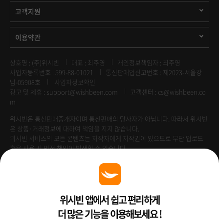
고객지원
이용약관
상호명 : (주)위시빈
대표 : 최주영
개인정보책임자 : 최주영
사업자등록번호 : 599-88-01021
통신판매업신고번호 : 제2023-서울강
남-05908호
사업자정보확인
광고 및 제휴 :
support@wishbeen.com
고객센터 : cs@wishbeen.co
m
위시빈은 통신판매중개자이며 통신판매의 당사자가 아닙니다. 따라서 위시빈
은 상품·거래정보에 대하여 책임을 지지 않습니다.
위시빈 서비스의 모든 콘텐츠는 저작자에게 저작권이 있으므로 무단 업로드
혹은 사용 시 법적 책임이 발생할 수 있습니다.
Venture Enterprise
위시빈 앱에서 쉽고 편리하게
더 많은 기능을 이용해보세요 !