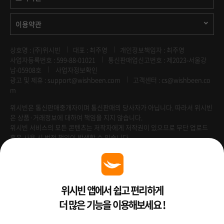
이용약관
상호명 : (주)위시빈
대표 : 최주영
개인정보책임자 : 최주영
사업자등록번호 : 599-88-01021
통신판매업신고번호 : 제2023-서울강
남-05908호
사업자정보확인
광고 및 제휴 :
support@wishbeen.com
고객센터 : cs@wishbeen.co
m
위시빈은 통신판매중개자이며 통신판매의 당사자가 아닙니다. 따라서 위시빈
은 상품·거래정보에 대하여 책임을 지지 않습니다.
위시빈 서비스의 모든 콘텐츠는 저작자에게 저작권이 있으므로 무단 업로드
혹은 사용 시 법적 책임이 발생할 수 있습니다.
Venture Enterprise
위시빈 앱에서 쉽고 편리하게
더 많은 기능을 이용해보세요 !