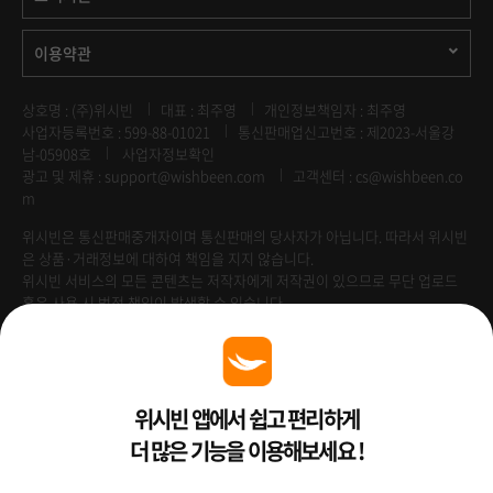
이용약관
상호명 : (주)위시빈
대표 : 최주영
개인정보책임자 : 최주영
사업자등록번호 : 599-88-01021
통신판매업신고번호 : 제2023-서울강
남-05908호
사업자정보확인
광고 및 제휴 :
support@wishbeen.com
고객센터 : cs@wishbeen.co
m
위시빈은 통신판매중개자이며 통신판매의 당사자가 아닙니다. 따라서 위시빈
은 상품·거래정보에 대하여 책임을 지지 않습니다.
위시빈 서비스의 모든 콘텐츠는 저작자에게 저작권이 있으므로 무단 업로드
혹은 사용 시 법적 책임이 발생할 수 있습니다.
Venture Enterprise
위시빈 앱에서 쉽고 편리하게
더 많은 기능을 이용해보세요 !