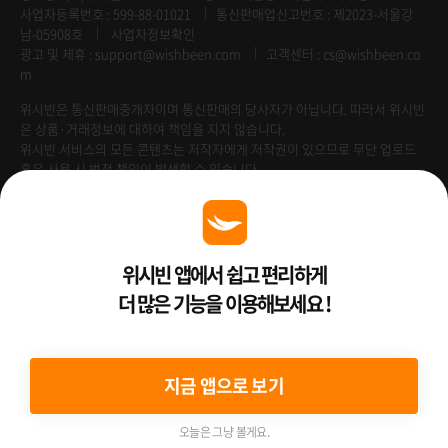
사업자등록번호 : 599-88-01021
통신판매업신고번호 : 제2023-서울강
남-05908호
사업자정보확인
광고 및 제휴 :
support@wishbeen.com
고객센터 : cs@wishbeen.co
m
위시빈은 통신판매중개자이며 통신판매의 당사자가 아닙니다. 따라서 위시빈
은 상품·거래정보에 대하여 책임을 지지 않습니다.
위시빈 서비스의 모든 콘텐츠는 저작자에게 저작권이 있으므로 무단 업로드
혹은 사용 시 법적 책임이 발생할 수 있습니다.
Venture Enterprise
위시빈 앱에서 쉽고 편리하게
더 많은 기능을 이용해보세요 !
2022 ⓒ Better Than WishBeen.
지금 앱으로 보기
오늘은 그냥 볼게요.