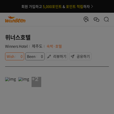
회원 가입하고
5,000포인트
&
포인트 적립
하자
위너스호텔
제주도
Winners Hotel
숙박·호텔
Wish
0
Been
0
리뷰하기
공유하기
+2