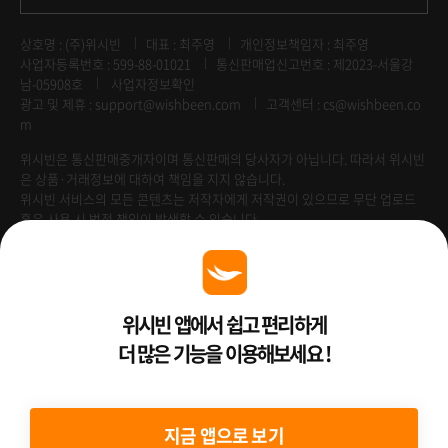
상호명 : (주)위시빈
대표 : 최주영
개인정보책임자 : 최주영
사업자등록번호 : 599-88-01021
통신판매업신고번호 : 제2023-서울강
남-05908호
사업자정보확인
광고 및 제휴 :
support@wishbeen.com
고객센터 : cs@wishbeen.co
m
위시빈은 통신판매중개자이며 통신판매의 당사자가 아닙니다. 따라서 위시빈
은 상품·거래정보에 대하여 책임을 지지 않습니다.
위시빈 서비스의 모든 콘텐츠는 저작자에게 저작권이 있으므로 무단 업로드
혹은 사용 시 법적 책임이 발생할 수 있습니다.
Venture Enterprise
위시빈 앱에서 쉽고 편리하게
더 많은 기능을 이용해보세요 !
2022 ⓒ Better Than WishBeen.
지금 앱으로 보기