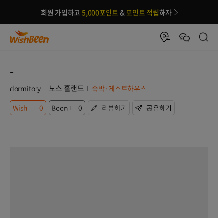
회원 가입하고
5,000포인트
&
포인트 적립
하자
-
노스 홀랜드
dormitory
숙박·게스트하우스
Wish
0
Been
0
리뷰하기
공유하기