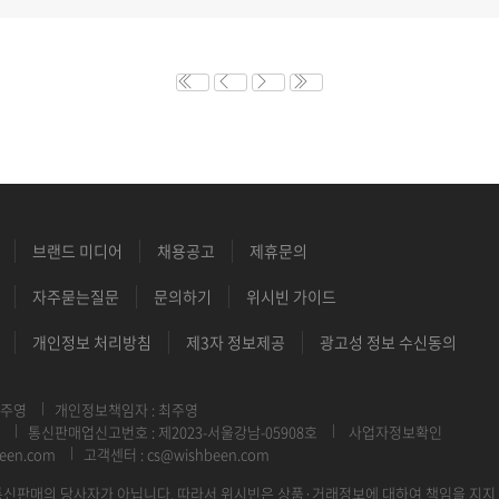
브랜드 미디어
채용공고
제휴문의
자주묻는질문
문의하기
위시빈 가이드
개인정보 처리방침
제3자 정보제공
광고성 정보 수신동의
최주영
개인정보책임자 : 최주영
통신판매업신고번호 : 제2023-서울강남-05908호
사업자정보확인
een.com
고객센터 : cs@wishbeen.com
신판매의 당사자가 아닙니다. 따라서 위시빈은 상품·거래정보에 대하여 책임을 지지