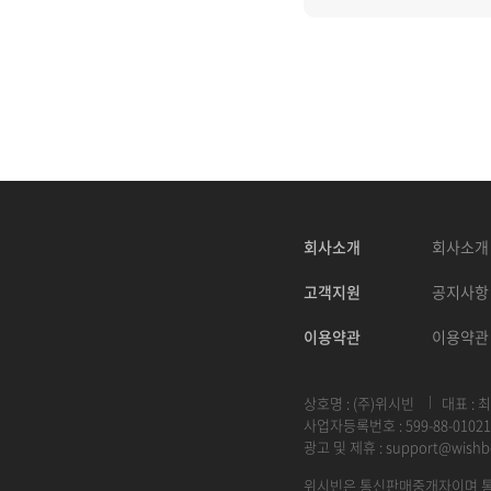
회사소개
회사소개
고객지원
공지사항
이용약관
이용약관
상호명 : (주)위시빈
대표 : 
사업자등록번호 : 599-88-01021
광고 및 제휴 :
support@wishb
위시빈은 통신판매중개자이며 통