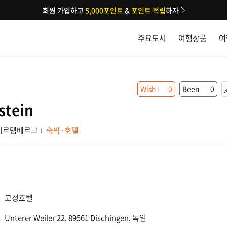
회원 가입하고
5,000포인트
&
포인트 적립
하자
주요도시
여행상품
여
Wish
0
Been
0
stein
뷔르템베르크
숙박·호텔
고성호텔
Unterer Weiler 22, 89561 Dischingen, 독일