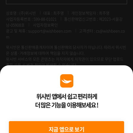
상호명 : (주)위시빈
대표 : 최주영
개인정보책임자 : 최주영
사업자등록번호 : 599-88-01021
통신판매업신고번호 : 제2023-서울강
남-05908호
사업자정보확인
광고 및 제휴 :
support@wishbeen.com
고객센터 : cs@wishbeen.co
m
위시빈은 통신판매중개자이며 통신판매의 당사자가 아닙니다. 따라서 위시빈
은 상품·거래정보에 대하여 책임을 지지 않습니다.
위시빈 서비스의 모든 콘텐츠는 저작자에게 저작권이 있으므로 무단 업로드
혹은 사용 시 법적 책임이 발생할 수 있습니다.
Venture Enterprise
위시빈 앱에서 쉽고 편리하게
더 많은 기능을 이용해보세요 !
2022 ⓒ Better Than WishBeen.
지금 앱으로 보기