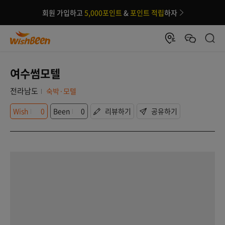
회원 가입하고
5,000포인트
&
포인트 적립
하자
여수썸모텔
전라남도
숙박·모텔
Wish
0
Been
0
리뷰하기
공유하기