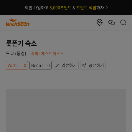
회원 가입하고
5,000포인트
&
포인트 적립
하자
롯폰기 숙소
도쿄 (동경)
숙박·게스트하우스
Wish
0
Been
0
리뷰하기
공유하기