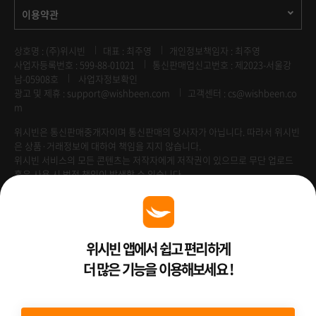
이용약관
상호명 : (주)위시빈
대표 : 최주영
개인정보책임자 : 최주영
사업자등록번호 : 599-88-01021
통신판매업신고번호 : 제2023-서울강
남-05908호
사업자정보확인
광고 및 제휴 :
support@wishbeen.com
고객센터 : cs@wishbeen.co
m
위시빈은 통신판매중개자이며 통신판매의 당사자가 아닙니다. 따라서 위시빈
은 상품·거래정보에 대하여 책임을 지지 않습니다.
위시빈 서비스의 모든 콘텐츠는 저작자에게 저작권이 있으므로 무단 업로드
혹은 사용 시 법적 책임이 발생할 수 있습니다.
Venture Enterprise
위시빈 앱에서 쉽고 편리하게
더 많은 기능을 이용해보세요 !