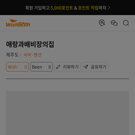
회원 가입하고
5,000포인트
&
포인트 적립
하자
애랑과배비장의집
제주도
숙박·펜션
Wish
0
Been
0
리뷰하기
공유하기