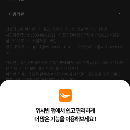
이용약관
상호명 : (주)위시빈
대표 : 최주영
개인정보책임자 : 최주영
사업자등록번호 : 599-88-01021
통신판매업신고번호 : 제2023-서울강
남-05908호
사업자정보확인
광고 및 제휴 :
support@wishbeen.com
고객센터 : cs@wishbeen.co
m
위시빈은 통신판매중개자이며 통신판매의 당사자가 아닙니다. 따라서 위시빈
은 상품·거래정보에 대하여 책임을 지지 않습니다.
위시빈 서비스의 모든 콘텐츠는 저작자에게 저작권이 있으므로 무단 업로드
혹은 사용 시 법적 책임이 발생할 수 있습니다.
Venture Enterprise
위시빈 앱에서 쉽고 편리하게
더 많은 기능을 이용해보세요 !