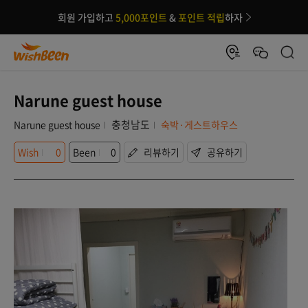
회원 가입하고
5,000포인트
&
포인트 적립
하자
Narune guest house
충청남도
Narune guest house
숙박·게스트하우스
Wish
0
Been
0
리뷰하기
공유하기