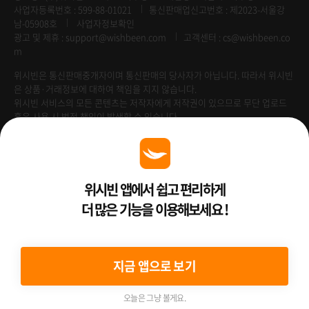
사업자등록번호 : 599-88-01021
통신판매업신고번호 : 제2023-서울강
남-05908호
사업자정보확인
광고 및 제휴 :
support@wishbeen.com
고객센터 : cs@wishbeen.co
m
위시빈은 통신판매중개자이며 통신판매의 당사자가 아닙니다. 따라서 위시빈
은 상품·거래정보에 대하여 책임을 지지 않습니다.
위시빈 서비스의 모든 콘텐츠는 저작자에게 저작권이 있으므로 무단 업로드
혹은 사용 시 법적 책임이 발생할 수 있습니다.
Venture Enterprise
위시빈 앱에서 쉽고 편리하게
더 많은 기능을 이용해보세요 !
2022 ⓒ Better Than WishBeen.
지금 앱으로 보기
오늘은 그냥 볼게요.